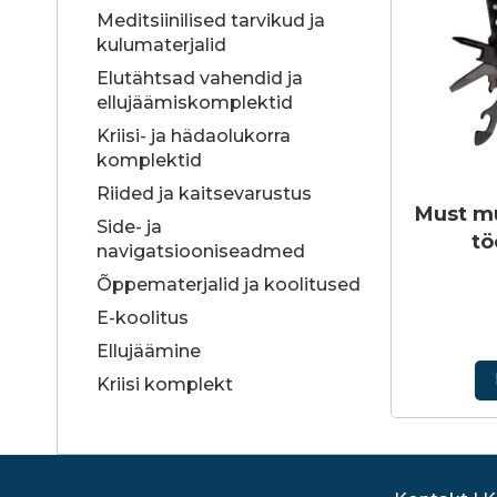
Meditsiinilised tarvikud ja
kulumaterjalid
Elutähtsad vahendid ja
ellujäämiskomplektid
Kriisi- ja hädaolukorra
komplektid
Riided ja kaitsevarustus
Must mu
Side- ja
tö
navigatsiooniseadmed
Õppematerjalid ja koolitused
E-koolitus
Ellujäämine
Kriisi komplekt